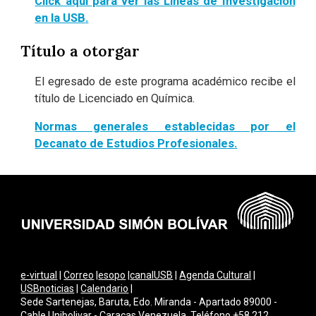
Click aquí para ver las Líneas de Investigación
en la USB
.
Título a otorgar
El egresado de este programa académico recibe el
título de Licenciado en Química.
Normas generales establecidas por el
Decanato de Estudios Profesionales
.
e-virtual
|
Correo
|
esopo
|
canalUSB
|
Agenda Cultural
|
USBnoticias
|
Calendario
|
Sede Sartenejas, Baruta, Edo. Miranda - Apartado 89000 -
Cable Unibolivar - Caracas Venezuela. Teléfono +58 212