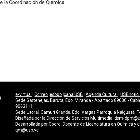
de la Coordinación de Química.
e-virtual
|
Correo
|
esopo
|
canalUSB
|
Agenda Cultural
|
USBnotici
Sede Sartenejas, Baruta, Edo. Miranda - Apartado 89000 - Cabl
9063111
Sede Litoral, Camurí Grande, Edo. Vargas Parroquia Naiguatá.
Diseñada por la Dirección de Servicios Multimedi
a
dsm-dpm@u
Desarrollada por
Coord. Docente de Licenciatura en Química y 
qm@usb.ve