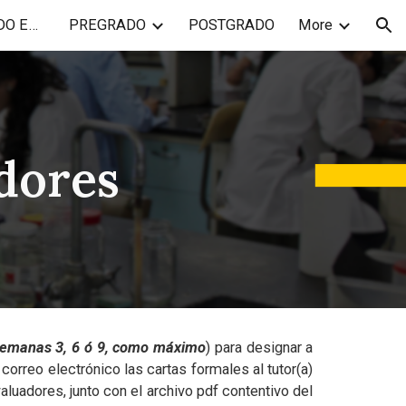
¿QUIÉN ES UN LICENCIADO EN QUÍMICA?
PREGRADO
POSTGRADO
More
ion
dores
emanas 3, 6 ó 9, como máximo
)
para designar a
orreo electrónico las cartas formales al tutor(a)
luadores, junto con el archivo pdf contentivo del