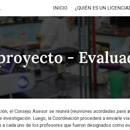
e la Maestría y Doctorado en Química
INICIO
ip to main content
Skip to navigat
proyecto - Evalua
ión, el Consejo Asesor se reunirá (
reuniones acordadas para
s
investigación. Luego, la Coordinación procederá a enviarle vía c
as a cada uno de los profesores que fueron designados como eva