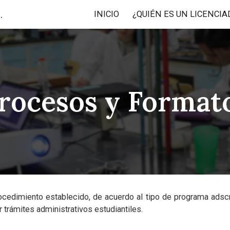
e la Maestría y Doctorado en Química
INICIO
ip to main content
Skip to navigat
rocesos y Format
ocedimiento establecido, de acuerdo al tipo de programa adscr
 trámites administrativos estudiantiles.