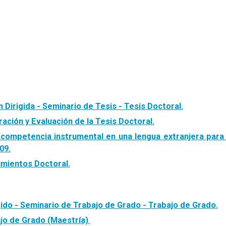
 Dirigida - Seminario de Tesis - Tesis Doctoral
.
ación y Evaluación de la Tesis Doctoral
.
a competencia instrumental en una lengua extranjera para
009
.
imientos Doctoral
.
gido - Se
minario de Trabajo de Grado - Trabajo de Grado
.
ajo de Grado (Maestría)
.