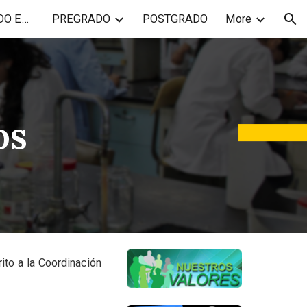
¿QUIÉN ES UN LICENCIADO EN QUÍMICA?
PREGRADO
POSTGRADO
More
ion
os
ito a la Coordinación