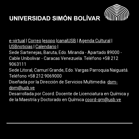
e-virtual
|
Correo
|
esopo
|
canalUSB
|
Agenda Cultural
|
USBnoticias
|
Calendario
|
Sede Sartenejas, Baruta, Edo. Miranda - Apartado 89000 -
Cable Unibolivar - Caracas Venezuela. Teléfono +58 212
9063111
Sede Litoral, Camurí Grande, Edo. Vargas Parroquia Naiguatá.
Teléfono +58 212 9069000
Diseñada por la Dirección de Servicios Multimedi
a
dsm-
dpm@usb.ve
Desarrollada por
Coord. Docente de Licenciatura en Química y
de la Maestría y Doctorado en Química
coord-qm@usb.ve