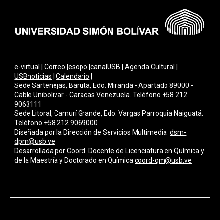
e-virtual
|
Correo
|
esopo
|
canalUSB
|
Agenda Cultural
|
USBnoticias
|
Calendario
|
Sede Sartenejas, Baruta, Edo. Miranda - Apartado 89000 -
Cable Unibolivar - Caracas Venezuela. Teléfono +58 212
9063111
Sede Litoral, Camurí Grande, Edo. Vargas Parroquia Naiguatá.
Teléfono +58 212 9069000
Diseñada por la Dirección de Servicios Multimedi
a
dsm-
dpm@usb.ve
Desarrollada por
Coord. Docente de Licenciatura en Química y
de la Maestría y Doctorado en Química
coord-qm@usb.ve